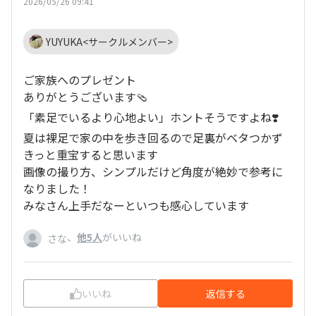
2026/05/26 09:41
YUYUKA<サークルメンバー>
ご家族へのプレゼント
ありがとうございます🩴
「素足でいるより心地よい」ホントそうですよね❣️
夏は裸足で家の中を歩き回るので足裏がベタつかず
きっと重宝すると思います
画像の撮り方、シンプルだけど角度が絶妙で参考に
なりました！
みなさん上手だなーといつも感心しています
、
他5人
がいいね
さな
いいね
返信する