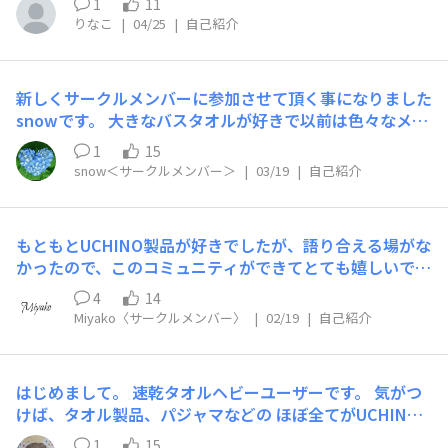
1
11
初めてです。
りなこ
|
04/25
|
自己紹介
新しくサークルメンバーに参加させて頂く事になりました
snowです。 大きなバスタオルが好きで以前は色々なメー
カーの商品を使用していましたが、今はUCHINOの沼にど
1
15
っぷりハマっています。 バスタオル以外にも魅力的な商
snow＜サークルメンバー＞
|
03/19
|
自己紹介
品が沢山あるので、自分好みの物を見つけながら皆さんに
もおススメ出来たらと思っています。 欲しい商品を全て
購入し使用出来ればよいのですが、それはちょっと難しそ
もともとUCHINO製品が好きでしたが、語り合える場がな
うなので 皆さんのおススメがあれば教えてくれると嬉し
かったので、このコミュニティができてとても嬉しいで
いです！ 宜しくお願い致します。
す。 まだ商品はそこまで多くは持っていませんが、少し
4
14
ずつ楽しみながら増やしていけたらいいなと思っていま
Miyako〈サークルメンバー〉
|
02/19
|
自己紹介
す。 昨年はしあわせタオルデビューを果たし、日常の心
地良さって大事だな…と改めて感じています。 今年は旅
行にも持っていけるようなクレープガーゼの短丈パジャマ
はじめまして。 速乾タオルヘビーユーザーです。 気がつ
を狙っています。 趣味は料理や旅行など。ゆったりと過
けば、タオル製品、パジャマなどの ほぼ全てがUCHINO
ごす時間が好きです。 サークルメンバーとして活動させ
製品に囲まれている感じです。 どうぞよろしくお願いい
ていただくことになりました。どうぞよろしくお願いしま
1
15