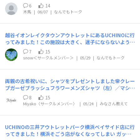
てみたところ、完売していたはずの商品が1点だけ戻って
6
14
いて…！これはご縁だと思い、無事にお迎えしました♡届
木馬
|
06/07
|
なんでもトーク
くのが楽しみです。完売していても、タイミングによって
在庫が戻ることもあるのですね。オンラインで見たり、店
舗に足を運んだり、まだまだ悩んだり…。皆さんのセール
越谷イオンレイクタウンアウトレットにあるUCHINOに行
話も、よかったら聞かせてください♪
ってみました！この施設は大きく、迷子にならないようア
ドバイスがありましたが施設内の案内をみながら無事にU
7
15
CHINOまで到着。本当に大きな施設で、調べたら日本で
snow＜サークルメンバー＞
|
05/29
|
なんでもトーク
一番大きなショッピングセンターらしいです！今回行った
のはアウトレットなので、サイズや色が無い物もあります
が店内にはUCHINOで扱っている様々な商品が一通りあり
両親の古希祝いに、シャツをプレゼントしました🌸クレー
ました。色々悩みましたが、寝る時に着る無地のクレープ
プガーゼブラッシュフラワーメンズシャツ（左）／マシュ
ガーゼワンピースが欲しかったので今回はライトブルーの
マロガーゼブルームレディスブラウス（右）当初は紫色の
クレープガーゼワンピースを購入。すっかり暑くなったの
8
15
パジャマやしあわせタオルを考えていたのですが、デザイ
で、快適に眠れそうです✨施設内には緑も多く水辺エリア
Miyako〈サークルメンバー〉
|
05/24
|
みなさん教えて
ンに一目惚れ。「これからの人生がさらに花開きますよう
もあり、テラスでランチをしたのですが風が気持ちよくゆ
に」という願いを込めて。プレゼント包装は、ボックスと
っくり出来ました。
も迷いました。でも。かさばらない上に、事前に中身を確
UCHINOの三井アウトレットパーク横浜ベイサイド店に行
認できるギフト袋…好きです(笑)今回はオンラインで購入
ってきました！横浜そごう店がなくなってしまい ガッカ
したのですが、到着後にこっそり開けて「もー！好き！可