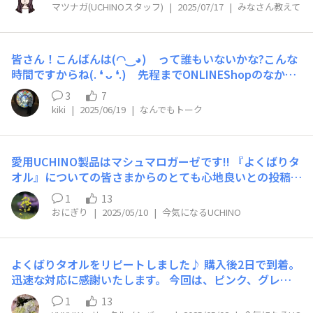
らどんな刺しゅうがいいか教えてください！📣 先日アッ
様に思えますが日除けになりますし汗を吸収して発散して
マツナガ(UCHINOスタッフ)
|
2025/07/17
|
みなさん教えて
プしました投稿には、ラーメンの刺しゅうを施している動
くれるので助かります。これから益々熱くなっていくなか
画を公開しました。皆さまご覧いただけましたでしょう
ストールが必要不可欠となります。なのでストールの長さ
か？？ ラーメン以外にも実は刺しゅうの種類は、どうぶ
と幅を今より大きく出来ないものかしら? ニカブとまで
皆さん！こんばんは(⁠◠⁠‿⁠◕⁠) って誰もいないかな?こんな
つ、たべもの、日本文化、スポーツなど色々なモチーフが
はいかないまでも(⁠◠⁠‿⁠◕⁠) いろんな巻き方があるので用
時間ですからね(⁠.⁠ ⁠❛⁠ ⁠ᴗ⁠ ⁠❛⁠.⁠) 先程までONLINEShopのなかを
あるんです！（詳しくは上記投稿をご確認ください） 他
途に合わせて使い分けが出来そうです。UCHINOさんの商
ウロウロしてました。 最近購入しましたタオル地ハンカ
にも気になる刺しゅうがありましたらぜひコメントに書い
3
7
品ですと安心して使用出来ると思います。 大阪駅構内で
チのサイズを確認してなくて少し小さかったのでゲストタ
ていただけると嬉しいです💓 よろしくお願いいたします
kiki
|
2025/06/19
|
なんでもトーク
必ず迷子になるkikiです。
オルのサイズで探してました。割引価格の商品がありまし
🙇‍♀️
たので購入しようと頑張ったのですが目の前から消えて購
入出来ず(⁠｡⁠•́⁠︿⁠•̀⁠｡⁠) ションボリ(⁠｡⁠ŏ⁠﹏⁠ŏ⁠) 多分、他の方が
愛用UCHINO製品はマシュマロガーゼです!! 『よくばりタ
早かったのね。 今年の夏旅行はいつもの友人と大阪万博
オル』についての皆さまからのとても心地良いとの投稿が
へ行く予定です。 下準備に追われるなか夏旅行の必須ア
多く、こちらのシリーズもとても気になってきました。
イテムはやはりハンカチ❨ゲストタオルサイズ❩ですね。
1
13
お求めやすい価格帯なのもGOODですし、次にタオルを購
結局、以前購入したものを購入しました✨ 誰が購入した
おにぎり
|
2025/05/10
|
今気になるUCHINO
入する時にはぜひ候補にしたいです。 次の機会迄我慢で
の〜〜〜❓️わたしの目の前から(⁠ ⁠⚈̥̥̥̥̥́⁠⌢⁠⚈̥̥̥̥̥̀⁠) ネットのなかも
きずに購入してしまうかも…。
混雑してて繋がらなくなりました(⁠ᗒ⁠ᗩ⁠ᗕ⁠) ファイル添付
不可デス
よくばりタオルをリピートしました♪ 購入後2日で到着。
迅速な対応に感謝いたします。 今回は、ピンク、グレ
ー、ダークグレーの3色！ バスタオルとフェイスタオルを
1
13
各2枚ずつで12枚購入しました。 前回は色を統一したかっ