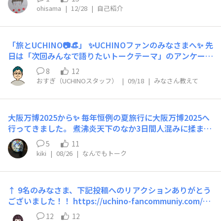
たします。
す。 皆さんとゆるっと交流できたら嬉しいです。
ohisama
|
12/28
|
自己紹介
「旅とUCHINO📷👒」 ✨UCHINOファンのみなさまへ✨ 先
日は「次回みんなで語りたいトークテーマ」のアンケート
に参加頂きありがとうございました☆ https://uchino-fa
8
12
ncommuniy.com/announcements/8mojypniogzj2yez
おすぎ（UCHINOスタッフ）
|
09/18
|
みなさん教えて
投票の結果、今回選ばれたのは…… 「みんなは旅先にUC
HINO製品の何を持っていく？」 🧳✨ でした！ ですの
で、今回のトークテーマは 「旅とUCHINO📷👒」 です。
大阪万博2025から✨ 毎年恒例の夏旅行に大阪万博2025へ
旅行のおともに選ぶのは、 ふわふわのタオル？それとも
行ってきました。 煮沸炎天下のなか3日間人混みに揉まれ
癒しのパジャマ？ 「私はこれを持っていくよ！」という
パビリオンを廻ってきました。やはりUCHINOのゲストタ
エピソード、あるいは「これがあれば持っていきたい！」
5
11
オルとタオル地ハンカチが大活躍でした😊 ショルダー
などご要望あれば、ぜひコミュニティにシェアしてくださ
kiki
|
08/26
|
なんでもトーク
バッグ👜のなかは軽くする(動き易くする為)のが良いです
い。 🌿 旅のこだわりや思い出と一緒に投稿していただけ
ね(⁠｡⁠•̀⁠ᴗ⁠-⁠)⁠✧ 【タオル、マイボトル、ウェットティッシ
ると、 みんなで読んでわくわくできるはず！ みなさんの
ュ、マスク】スマホバッグのなかには充電器と結構重いで
「旅とUCHINO」のストーリーを楽しみにしています☺️
↑ 9名のみなさま、下記投稿へのリアクションありがとう
す。日傘は邪魔になりそうでしたので置いて行きました。
たくさんのコメントをお待ちしております！
ございました！！ https://uchino-fancommuniy.com/an
活躍してくれたストールです。頭から被りマスク替わりに
nouncements/ddgzewavhbbqv7rk 刺しゅうをつけるな
鼻と口元をカバーしてツバ広の帽子とサングラス😎 異
12
12