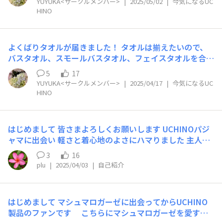
YUYUKA<サークルメンバー>
|
2025/05/02
|
今気になるUC
たので全てベージュにしましたが、皆さんのコメントを拝
HINO
見してたら違うお色も欲しくなりました♪ キッチンやト
イレ、来客用にと思ってます。 ずっとこのフカフカが続
いてくれると嬉しいな♪
よくばりタオルが届きました！ タオルは揃えたいので、
バスタオル、スモールバスタオル、フェイスタオルを合計
22枚購入。 お色は迷いましたが、 優しいべージュ色で良
5
17
かったです。 フワフワでこれから使うのが楽しみです(^
YUYUKA<サークルメンバー>
|
2025/04/17
|
今気になるUC
^)
HINO
はじめまして 皆さまよろしくお願いします UCHINOパジ
ャマに出会い 軽さと着心地のよさにハマりました 主人も
気に入ってくれました
3
16
plu
|
2025/04/03
|
自己紹介
はじめまして マシュマロガーゼに出会ってからUCHINO
製品のファンです こちらにマシュマロガーゼを愛する