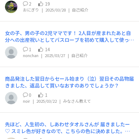
方々がたくさんいらっしゃるのを知り、嬉しくなり自分も
2
19
思わず登録しました よろしくお願いいたします
おにぎり
|
2025/03/28
|
自己紹介
女の子、男の子の2児ママです！ 2人目が産まれたあと自
分への出産祝いとしてバスローブを初めて購入して使って
います!!♡♡♡ 子どものお風呂をしていると自分よりも先
1
14
に子どもの支度をするので身体が冷え冷えしてしまう事に
nonchan
|
2025/03/27
|
自己紹介
困っていたのですが、バスローブを使ってみたらサッと羽
織るだけで余分な水分を吸収してくれるし、身体の体温を
守ってくれるので重宝してます♡♡♡
商品発注した翌日からセール始まり（泣）翌日その品物届
きました、返品して買いなおすのありでしょうか？
0
1
noir
|
2025/03/22
|
みなさん教えて
先ほど、人生初の、しあわせタオルさんが 届きましたー
♡ スミレ色が好きなので、こちらの色に決めました。ネ
ットで注文したから、ドキドキしましたが、素敵な色と肌