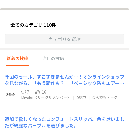
全てのカテゴリ 110件
カテゴリを選ぶ
新着の投稿
注目の投稿
今回のセール、すごすぎませんか…！オンラインショップ
を見ながら、「もう新作も？」「ベーシック系もエアーニ
ット系も？」「reluxやTOUCHまで…？」と、一人でフィ
7
16
ーバーしています(笑)気になるものを一旦カートに入れて
Miyako〈サークルメンバー〉
|
06/27
|
なんでもトーク
みたら、びっくりする金額に(笑)必死に厳選している間
に、完売してしまった商品もちらほら…。店頭セール初日
にも店舗へ行き、気になっていたクレープガーゼのトップ
追加で欲しくなったコンフォートスリッパ。色を迷いまし
スを試着してきました♪お目当ての色は店頭になかったの
たが綺麗なパープルを選びました。
ですが、店舗を出てすぐダメ元でオンラインショップを見