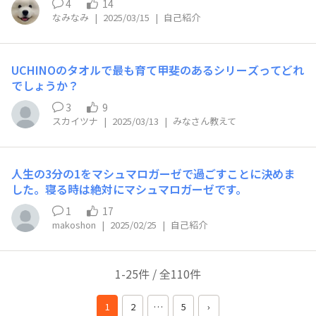
4
14
触りで、嬉しいです。 しあわせタオルをこれから心ゆく
なみなみ
|
2025/03/15
|
自己紹介
まで 味わいつくします😆♪ ウチノさんのある暮らしをた
のしみま〜す。 初心者🔰なので、 イロイロ情報交換でき
たら嬉しいです。 よろしくお願いします。 (⁠◍⁠•⁠ᴗ⁠•⁠◍⁠)⁠❤
UCHINOのタオルで最も育て甲斐のあるシリーズってどれ
でしょうか？
3
9
スカイツナ
|
2025/03/13
|
みなさん教えて
人生の3分の1をマシュマロガーゼで過ごすことに決めま
した。寝る時は絶対にマシュマロガーゼです。
1
17
makoshon
|
2025/02/25
|
自己紹介
1-25件 / 全110件
1
2
…
5
›