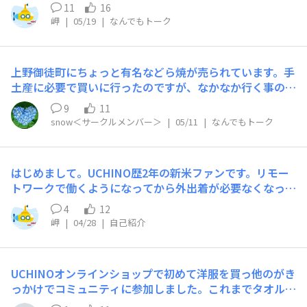
リしていた横浜市民ですが、先日HPの店舗情報を見てい
愛い！どっちも私が着たい！」と一人で悶絶していました
11
16
たら「アウトレット」の文字が…何気なくページを覗いて
(笑)皆さんは「今気になってる！」や「これ好き！」って
岬
|
05/19
|
なんでもトーク
みると、なんと！横浜ベイサイドにお店があるではないで
一目惚れした柄やデザインってありますか？柄でも無地で
すか !!!旦那さんの実家のすぐそばなのですが、アウトレ
も、好きなデザインあったらぜひ聞いてみたいです♪
ットは何処も同じ感じだし…と今まで敬遠していました。
上野御徒町にちょっと有名などら焼が売られています。手
ところが、行ってみたら凄く素敵！天気が良いお出かけ日
土産に必要で買いに行ったのですが、なかなか行く事のな
和だったのですが 平日でお客さんも少なかったため、ゆ
い上野この機会に上野にあるUCHINOに行ってみようと思
ったり歩けて景色にも癒されました。お買い物しなくて
9
11
い、松坂屋上野店へ。売場は中２階あり大きくないのです
も、のんびり食事など楽しめそうなので是非また行ってみ
snow＜サークルメンバー＞
|
05/11
|
なんでもトーク
が、限られたスペースに効率良く商品が並べられ、私のお
たいと思います。オススメです♡
気に入りバスタオルもありました。色々な場所の店舗に出
没する私なのですが、さすがに店舗の写真を撮らせて頂い
​はじめまして。​UCHINO歴2年の新米ファンです。​リモー
たのは今回が初めてです（笑）スタッフの方は松坂屋らし
トワークで働くようになってから外出着が必要なくなって
い方でした。
しまい、せっかくなら家にいる時に心地よいものを…と、
4
12
UCHINOの部屋着を増やしている最中です。​マシュマロガ
岬
|
04/28
|
自己紹介
ーゼにすっかりハマってしまい「ほしい欲求」が止まりま
せん💧​可愛い！でも高い（泣）でも心地良さそう！でも高
い（泣）と泣きながらネットショッピングでポチしてま
UCHINOオンラインショップで初めて洋服を買っ他のがき
す。​どうぞよろしくお願いします。​
っかけでコミュニティに参加しました。これまでタオル、
トイレ用品、パジャマは買ったことがありますが、洋服は