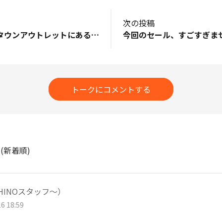
次の投稿
越谷イオンレイクタウンアウトレットにあるUCHINOに行ってみました！この施設は大きく、迷子にならないようアドバイスがありましたが施設内の案内をみながら無事にUCHINOまで到着。本当に大きな施設で、調べたら日本で一番大きなショッピングセンターらしいです！今回行ったのはアウトレットなので、サイズや色が無い物もありますが店内にはUCHINOで扱っている様々な商品が一通りありました。色々悩みましたが、寝る時に着る無地のクレープガーゼワンピースが欲しかったので今回はライトブルーのクレープガーゼワンピースを購入。すっかり暑くなったので、快適に眠れそうです✨施設内には緑も多く水辺エリアもあり、テラスでランチをしたのですが風が気持ちよくゆっくり出来ました。
トークにコメントする
ト
(新着順)
UCHINOスタッフ～）
6 18:59