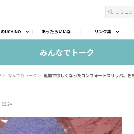
のUCHINO
あったらいいな
リンク集
CHINO開発秘話
nstagram
Facebook
フォトコンテスト
LINE
STORY（読みも
みんなでトーク
ク
＞
なんでもトーク
＞
追加で欲しくなったコンフォートスリッパ。色を.
 22:24