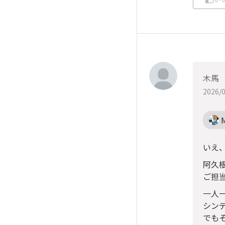
木馬
2026/0
いえ
阿久
ご担
一人
シン
でも