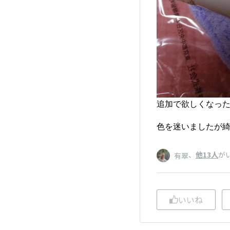
追加で欲しくなっ
色を迷いましたが
、
他13人
が
有翠
いいね