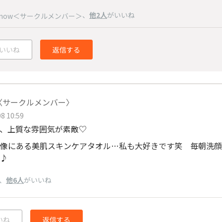
、
他2人
がいいね
snow＜サークルメンバー＞
いいね
返信する
ko〈サークルメンバー〉
8 10:59
、上質な雰囲気が素敵♡
像にある美肌スキンケアタオル…私も大好きです笑 毎朝洗顔
♪
、
他6人
がいいね
いね
返信する