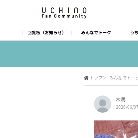
回覧板（お知らせ）
みんなでトーク
うち
うちのUCHINO
店舗一覧
オンラインショップ
うちのお店
U
I
トップ
＞
みんなでトー
木馬
2026/06/07