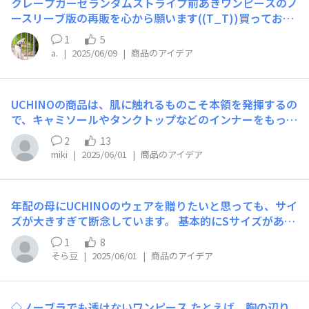
クレープガーゼランダムストライプ前あきワンピースのノ
ースリーブ版の再販を心から願います((T_T))買っておけ
ばよかったです～💦 あと、マキシワンピなのですが私身
1
5
長が161㎝なのですが、ヒールを履かないためロング過ぎ
a.
|
2025/06/09
|
商品のアイデア
てすそが地面につきそうになるのが悩みです😂🌀🌀
UCHINOの商品は、肌に触れるものこそ本領を発揮するの
で、キャミソールやタンクトップなどのインナーをもっと
充実させて欲しいなと思っています。(色や種類) ガーゼ素
2
13
材はもちろん伸縮性があるものなども選べると嬉しいなと
miki
|
2025/06/01
|
商品のアイデア
思います。 もっと欲を言うと…アンダーを締め付けない
パット付きのキャミソールやタンクトップもあると嬉しい
です。 是非、よろしくお願いします!
年配の母にUCHINOのウェアを贈りたいと思っても、サイ
ズが大きすぎて断念しています。 基本的にSサイズがあれ
ば自分用のもSサイズで購入、なければMサイズで購入し
1
8
ていますが、ちょっと大きめなので、できればSサイズの
そら豆
|
2025/06/01
|
商品のアイデア
展開も、もう少し増やして欲しいです。（売れ筋商品とか
限定でも構いませんが） 母が年齢を重ねるにつれて痩せ
てきてガリっとした印象となる、首・肩回りのラインが気
◇ノーブラでも透けないワンピース たとえば、胸の辺り