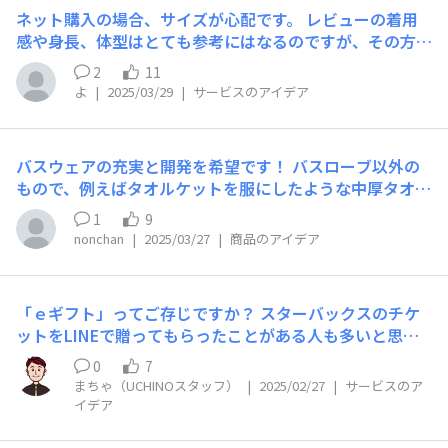
ネット購入の場合、サイズが心配です。 レビューの着用
感や身長、体型はとても参考にはなるのですが、その方が
どのサイズを購入されたのかが分かりません。 衣類につ
2
11
いては注文されたサイズがあると、より参考になります。
よ
|
2025/03/29
|
サービスのアイデア
バスウェアの充実と開発を希望です！ バスローブ以外の
もので、例えばタオルケットを服にしたような中厚タオル
地のパジャマがあったら嬉しいです♡ 布団を被らなくて
1
9
も空調などで冷えないようなものが希望です。
nonchan
|
2025/03/27
|
商品のアイデア
「ｅギフト」ってご存じですか？ スターバックスのチケ
ットをLINEで贈ってもらったことがある人も多いと思い
ます。 または、LINEギフトと聞けば知っている方も多い
0
7
はず。 「ｅギフト」とは、メールやSNS、LINEなどのメ
まちゃ（UCHINOスタッフ）
|
2025/02/27
|
サービスのア
ッセージツールを使って、相手の住所や電話番号を知らな
イデア
くてもギフトを贈れるサービスです。 UCHINOでは、い
ま「ｅギフト」の導入を検討しています。 そこで、ファ