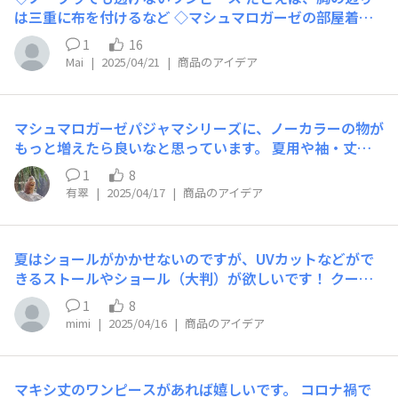
になるようなので、あまり大きく空いていないようなウェ
は三重に布を付けるなど ◇マシュマロガーゼの部屋着、
アがあればいいなぁと思います。
ワンピース もっと種類があったらいいな
1
16
Mai
|
2025/04/21
|
商品のアイデア
マシュマロガーゼパジャマシリーズに、ノーカラーの物が
もっと増えたら良いなと思っています。 夏用や袖・丈が7
分の物だけでなく、冬用の厚手の物や長袖・長ズボンの物
1
8
でも、ノーカラーがあると嬉しいです。 お店で定期的に
有翠
|
2025/04/17
|
商品のアイデア
高さを調整できる枕を愛用しているのですが、実際に寝る
時はパジャマの襟分の高さが影響して、たまに首が痛くな
ったりしてしまうので…💦 寒い時に【背中(肩甲骨の間)
夏はショールがかかせないのですが、UVカットなどがで
を温める】のも効果的だと聞くので、襟の代わりに背中部
きるストールやショール（大判）が欲しいです！ クーラ
分の厚みを増やすのはどうかなとも思いました🤔
ーの場では足元から冷えたりもするので膝掛けにもした
1
8
り。。。 140×140くらいあれば色々と活用できてありが
mimi
|
2025/04/16
|
商品のアイデア
たいです！（横が細くても大判なら！）
マキシ丈のワンピースがあれば嬉しいです。 コロナ禍で