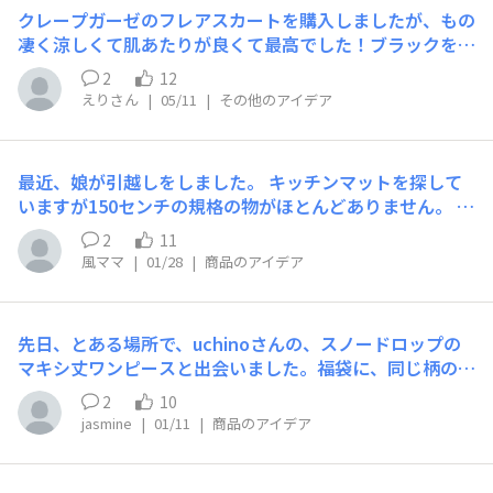
るのですね。3枚セットで販売していらっしゃるので、敢
さの両方が叶いそうで、もしこういう商品が出たらぜひ欲
​クレープガーゼのフレアスカート​を購入しましたが、もの
えて異なるシリーズを1枚ずつセットにしたものも取扱い
しいです。※以下の画像は生成AIで作成したイメージで
凄く涼しくて肌あたりが良くて最高でした！ブラックを購
していただけると、先にそれをお試し購入してみて自分に
す。こんなふうに「首元に小さく収まる、柔らかい襟のよ
入しましたが、是非ダークブラウンやブラウンも作ってい
一番合ったお気に入り商品を追加購入できるのでとても嬉
2
12
うなアイテム」があったら嬉しいです。
ただけると嬉しいです！
しいです。もちろん違いを楽しみながら使えるのも、どの
えりさん
|
05/11
|
その他のアイデア
商品も信頼できるクオリティのUCHINOさんの商品だから
こそです。
最近、娘が引越しをしました。 キッチンマットを探して
いますが150センチの規格の物がほとんどありません。 シ
ンプルでかわいいキッチンマットがあったら嬉しいです。
2
11
風ママ
|
01/28
|
商品のアイデア
先日、とある場所で、uchinoさんの、スノードロップの
マキシ丈ワンピースと出会いました。福袋に、同じ柄のロ
ーブが入っていて、綺麗な柄だと思っていたところ、偶然
2
10
にピンク色のワンピースと出会い、思わず即決で購入して
jasmine
|
01/11
|
商品のアイデア
しまいました。 洗濯前に少し着てみたのですが、なかな
か良い感じで、そうそう、この丈が欲しかったのよ〰️と、
一人で納得(笑) ちょっとフレアーになっているので着た