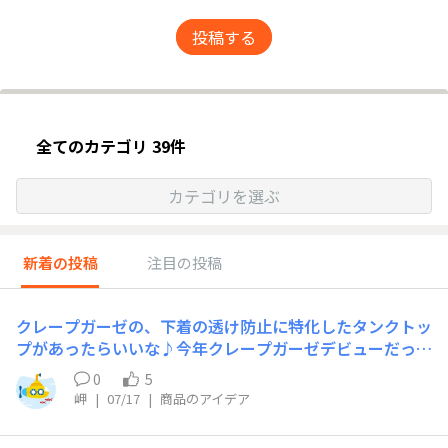
投稿する
全てのカテゴリ 39件
カテゴリを選ぶ
新着の投稿
注目の投稿
クレープガーゼの、下着の透け防止に特化したタンクトッ
プがあったらいいな♪今年クレープガーゼデビューだった
私ですが、涼しさはもちろん、生地の落ち感と着用した時
0
5
のラインの上品さにすっかりハマっております。そこで
岬
|
07/17
|
商品のアイデア
「あったらいいな」と思ったのが、クレープガーゼの 下
着の透け対策用に着られるタンクトップです。今年、白の