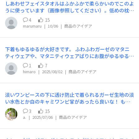
しあわせフェイスタオルはふかふかで柔らかいのでこのよ
感じも良かったし、襟元がVネックなのも珍しく、ちょっ
うに使っています（画像参照してください）。低めの枕を
と嬉しくなりました。 夏は、クレープガーゼのタックワ
２つ並べてつなぎ目の谷間のところにタオルを置き、頭も
ンピースがマキシ丈に近いので愛用しているのですが、袖
4
15
そこに置いて寝ています。寝がえりを打った時などに顔が
のついているものが欲しかったので、思わぬ出会いに感謝
marumaru
|
10/06
|
商品のアイデア
あたっても気持ちがよいものです。さて、このしあわせタ
です。 あの位の丈があるワンピース、今後も発売してい
オルもよいのですが、反対に、薄いタオルもあったらよい
ただけると嬉しいです。
のにと思います。吸収率が抜群なこと、すぐに乾く、かさ
下着もゆるゆるが大好きです。 ふわふわガーゼのマタニ
ばらないので旅にも便利などのメリットがあります。ぜ
ティウェアや、マタニティウェアばりにお腹がゆるゆるの
ひ！
ズボンがとても欲しいです。
1
7
himaro
|
2025/08/02
|
商品のアイデア
淡いワンピースの下に透け防止で着られるガーゼ生地の淡
い水色とか白のキャミワンピ👗があったら良いな！ もと
もと持ってるキャミワンピ(黒)を合わせると、透けないけ
3
15
どUHINOさんの肌触りじゃなくなってしまうし色調も変
a.
|
2025/07/06
|
商品のアイデア
わってしまいます😰 UHINOさんから出ることをいつか期
待してます（笑） あと、淡いワンピースの展開を増やし
てほしい希望もあります(笑)