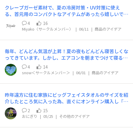
クレープガーゼのトップスもいくつかお迎えしたのです
クレープガーゼ素材で、夏の冷房対策・UV対策に使え
が、やはり下にタンクトップを合わせて透け対策をしない
る、首元用のコンパクトなアイテムがあったら嬉しいで
と着ることができません。でも、せっかく涼しくて肌触り
す。こちらのクレープガーゼカラーマフラーのグレーがと
の良いクレープガーゼのシャツを着ているのに、その下に
4
16
ても素敵で気になっているのですが、150cm×40cmだと
他の素材のタンクトップを着るのが残念でならないので
Miyako〈サークルメンバー〉
|
06/11
|
商品のアイデア
私には長さ・幅ともに少し大きく…というのも、外出先で
す。夏の透け対策に特化したベージュのクレープガーゼの
巻き方を整えられる自信がないためなのですが(苦笑) 購
ランニングがあれば、白のクレープガーゼの下に合わせる
入を迷っています。ストールほど長くなく、ネックゲイタ
だけでなく、他のメーカーの透け感が気になるお洋服でも
毎年、どんどん気温が上昇！夏の夜もどんどん寝苦しくな
ーほどカジュアルでもなく、スカーフほど装飾的でもな
活用でき、いつもUCHINOの心地良さを身につけていられ
ってきています。しかし、エアコンを朝までつけて寝るの
い。そんなふうに、首元をさっと守れて、気軽に毎日使え
ます。ニッチな需要かも知れませんが、ご検討いただける
が苦手で昨年、アイスノンを使用して寝た所とても良い感
るものがあったらとても嬉しいです。形としては、短めの
4
14
と嬉しく思います。…というより、透け対策用タンクトッ
じだったのですが、１つ問題が！アイスノンをタオルで巻
スヌードやミニマフラーのようなものが近いのかなと思っ
snow＜サークルメンバー＞
|
06/01
|
商品のアイデア
プ、熱望しております(笑)どうぞよろしくお願い致しま
いて寝ると温度差でアイスノンに水滴が出来てしまい枕と
ています。「柔らかい襟」のように見えて、きれいめにも
す。
髪が濡れてしまうんです！その為、起きた時には濡れた髪
日常にも使えると嬉しいです。こちらのクレープガーゼ
が凄いことに💦そこで内側が防水のアイスノンカバーがあ
フック付きストールのように留められる商品も素敵なので
昨年遠方に住む家族にビッグフェイスタオルのサイズを紹
ったら欲しいです！タオルが大好きなので表はタオル地、
すが、やはり私には布量が多く感じられるため、より短
介したところ気に入った為、直ぐにオンライン購入し『吸
内側は防水されているアイスノンカバーが欲しいです！U
く、首元に小さく収まる形があると使いやすそうだなと思
水さらり』の商品をお裾分けして使い始めました。今回、
CHINOさん、宜しくお願いします！
2
15
いました。年齢とともに、夏でも首元を少し整えたい・守
買い増ししたいとのことで購入履歴から同じものを追加の
おにぎり
|
05/25
|
その他のアイデア
りたいと思うようになりました。でもストールは、不器用
注文しました。注文後に気付いたのですが、このサイズに
な自分にはほんの少し気後れしてしまう存在で。。。UC
は他にも『速乾からり』や『かるふわ』等の商品展開もあ
HINOさんのクレープガーゼなら、肌あたりの良さと上品