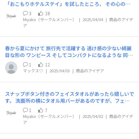
「おこもりホテルステイ」を試したところ、 その心の充
足感にすっかりはまってしまいました。 それ以来、年に
3
18
一度は、ホテルから一歩も外に出ず、 ステイを楽しむ二
Miyako〈サークルメンバー〉
|
2025/04/04
|
商品のアイデ
泊三日の旅行をするようになりました。 特にドレスコー
ア
ドが決まっているわけではありませんが、 夕食時にはMA
RIHAやne Quittez pasなどのリゾート感のある マキシ丈
ワンピースを着て、リラックスした時間を楽しんでいま
春から夏にかけて 旅行先で活躍する 透け感の少ない綺麗
す。 UCHINOの2025SSを拝見しても、 その華やかさに心
目な形の ワンピース そしてコンパクトになるような 同じ
躍るような商品ばかりです。 ただミディ丈やミモレ丈な
生地感の巾着のような袋付きのものが 欲しいです シワに
ど足元が見えるアイテムが多いため、 なかなか外で1枚で
1
12
なりにくければなおGOODです
マックス♡
|
2025/04/03
|
商品のアイデア
着る勇気が出ず… 涙を飲んで見送っている現状です。 自
宅ではミディ丈クレープガーゼワンピースを愛用してお
り、 その肌触りが大好きなので、ぜひ旅行時にも着用し
たいです。 そのため、もし可能であれば、1枚で完結する
スナップボタン付きのフェイスタオルがあったら嬉しいで
マキシ丈ワンピースも 商品展開に含めていただけたらと
す。 洗面所の横にタオル用バーがあるのですが、フェイ
ても嬉しいです。
スタオルをかけると洗面台ギリギリになってしまいます。
1
7
またフェイスタオル全面を使いきれず、特定の場所のみが
Miyako〈サークルメンバー〉
|
2025/04/02
|
商品のアイデ
濡れてしまう現状です。 そのため端にスナップボタンが
ア
ついており、使ったらくるくると回して使用できるタイプ
の商品があると、とても嬉しいです。