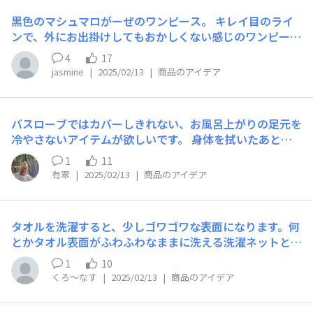
ンコミュニティーの皆さんのご意見もぜひ参考にしたいと
黒色のマシュマロがーぜのワンピース。 キレイ目のライ
思います。 次のリンクから投票へ！ 【投票企画】みんな
ンで、外にお出掛けしてもおかしくない感じのワンピース
で決める「ｅギフト導入」 ぜひ、投票をお願いします！
が欲しいです。 その理由は、旅行に行くときに軽くてか
4
17
さばらないから。それで、行った先できちんと見える洋服
jasmine
|
2025/02/13
|
商品のアイデア
として使えたら最高です!
バスローブではカバーしきれない、お風呂上がりの足元を
冷やさないアイテムが欲しいです。 身体を拭いたあとの
残った水滴を吸ってくれたり、夏場はじんわりと汗をかい
1
11
た時も快適に過ごさせてくれる物があったら良いなと🤔
有翠
|
2025/02/13
|
商品のアイデア
素肌にズボンを履くというのは抵抗ある人もいそうなので
悩みどころですが、できればお腹やお尻も冷えない物だと
嬉しい…そしてハーフパンツや7分丈ではなく、ちゃんと
タオルを洗濯すると、少しゴワゴワな表面になります。何
足首まである長さだと助かります💦 一時的に身に着ける
とかタオル表面がふわふわなままに洗える洗濯ネットとか
だけの想定なのですが、フェイスタオルのように頻繁に洗
洗濯グッズがあれば良いのにと思っております。
っても大丈夫そうな、乾きのいい物が理想ですね。 いろ
1
10
いろと詰め込んでしまいましたが、ご一考いただけたら幸
くろ〜なす
|
2025/02/13
|
商品のアイデア
いです🙇‍♀️💦