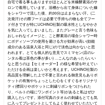
自宅で着る事もありますがほとんどを米糠酵素浴のサ
ロンで着用しています。浴槽から出て身体についた糠
をシャワーで流した後、約30分は止まらない汗。(二
次発汗)その際フードは必要で手持ちの物も全てフー
ド付きですが特にUCHINO社製の吸水性としなやかさ
を気に入ってしまいました。またグレーと言う色味も
おしゃれなイメージと、こと酵素浴の場合シャワー時
にボディソープの使用を避ける方が効果が高い(効能
成分のある温泉入浴と同じ)ので淡色は向かないと思
われます。とても個人的な意見でスミマセン(店のレ
ンタル着は茶色の事が多い) …こんなのあったらいい
なと思うのは【セミオーダー】の様な希望を叶えてい
ただける企画は楽しいかと考えます。UCHINO社製の
高品質を理解した上で不要と言われる御意見もありポ
ケットの有無やちょっとした心をくすぐるオリジナリ
ティ(襟回りやポケットに刺繍リボンをつけられた
り、ベルトの端にワンポイント等)があると私はぜひ
購入したいです。添付写真のタオルの刺繍もとても気
に入ってプレゼントとしてもよく使わせていただいて