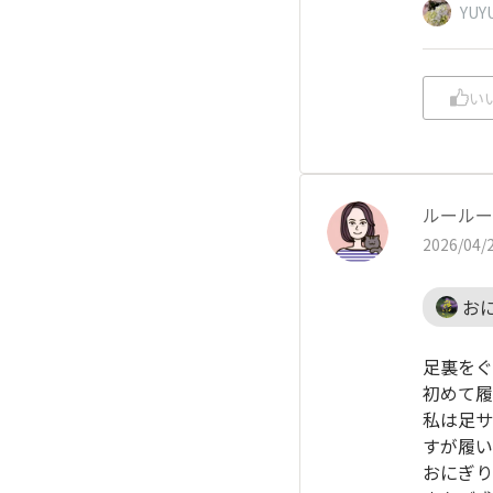
YU
い
ルールー
2026/04/2
お
足裏をぐ
初めて履
私は足サ
すが履い
おにぎり