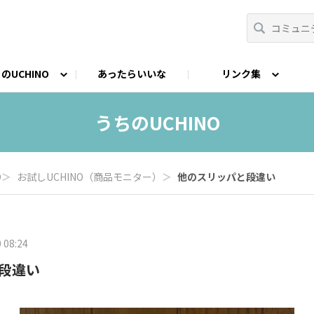
のUCHINO
あったらいいな
リンク集
CHINO開発秘話
nstagram
Facebook
フォトコンテスト
LINE
STORY（読みも
うちのUCHINO
O
＞
お試しUCHINO（商品モニター）
＞
他のスリッパと段違い
 08:24
段違い