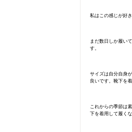
私はこの感じが好
まだ数日しか履い
す。
サイズは自分自身が
良いです。靴下を
これからの季節は
下を着用して履く