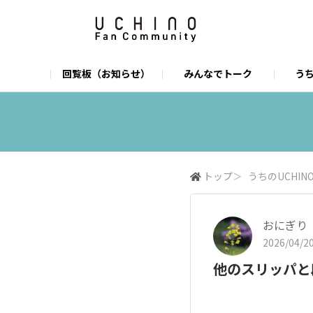
回覧板（お知らせ）
みんなでトーク
うち
うちのUCHINO
店舗一覧
オンラインショップ
うちのお店
U
I
トップ
＞
うちのUCHIN
おにぎり
2026/04/20
他のスリッパと