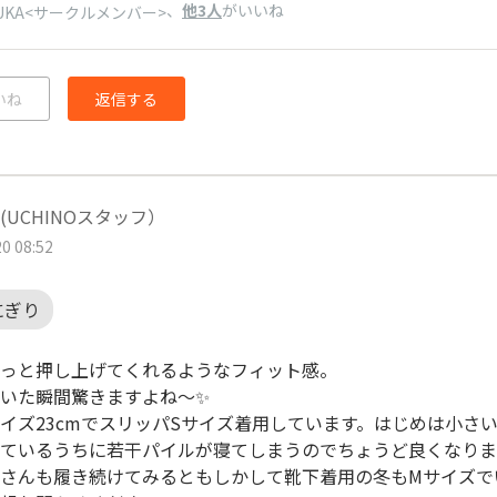
、
他3人
がいいね
YUKA<サークルメンバー>
いね
返信する
(UCHINOスタッフ）
0 08:52
にぎり
っと押し上げてくれるようなフィット感。
いた瞬間驚きますよね〜✨
イズ23cmでスリッパSサイズ着用しています。はじめは小さ
ているうちに若干パイルが寝てしまうのでちょうど良くなりま
さんも履き続けてみるともしかして靴下着用の冬もMサイズで