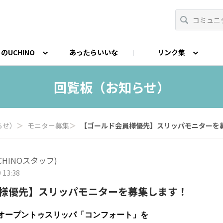
のUCHINO
あったらいいな
リンク集
CHINO開発秘話
nstagram
Facebook
フォトコンテスト
LINE
STORY（読みも
回覧板（お知らせ）
らせ）
＞
モニター募集
＞
【ゴールド会員様優先】スリッパモニターを
CHINOスタッフ)
 13:38
様優先】スリッパモニターを募集します！
オープントゥスリッパ「コンフォート」を