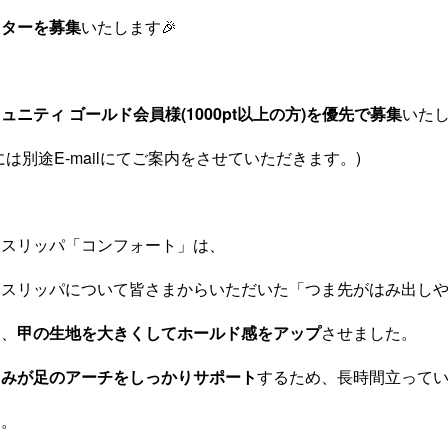
ニターを募集
いたします🎉
ュニティ ゴールド会員様(1000pt以上の方)を優先で募集
いた
は別途E-mailにてご案内をさせていただきます。)
ゥスリッパ「コンフォート」は、
ゥスリッパについて皆さまからいただいた「つま先がはみ出し
し、
甲の生地を大きくしてホールド感をアップ
させました。
らみが足のアーチをしっかりサポート
するため、長時間立って
す。