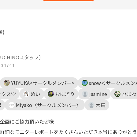
順)
UCHINOスタッフ）
0 17:11
YUYUKA<サークルメンバー>
snow＜サークルメン
ックス♡
めい
おにぎり
jasmine
ひまわ
翠
Miyako〈サークルメンバー〉
木馬
企画にご協力頂いた皆様
詳細なモニターレポートをたくさんいただき本当にありがとう