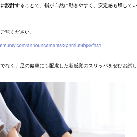
めに設計
することで、指が自然に動きやすく、安定感も増して
をご覧ください。
communiy.com/announcements/2pnmlut9bj8vfhs1
けでなく、足の健康にも配慮した新感覚のスリッパをぜひお試し