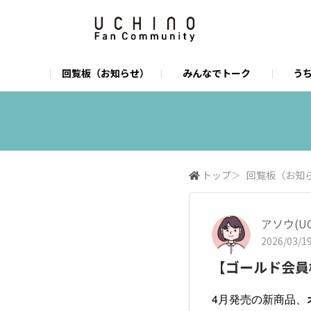
回覧板（お知らせ）
みんなでトーク
うち
うちのUCHINO
店舗一覧
オンラインショップ
うちのお店
U
I
トップ
＞
回覧板（お知
アソウ(U
2026/03/19
【ゴールド会員
4月発売の新商品、