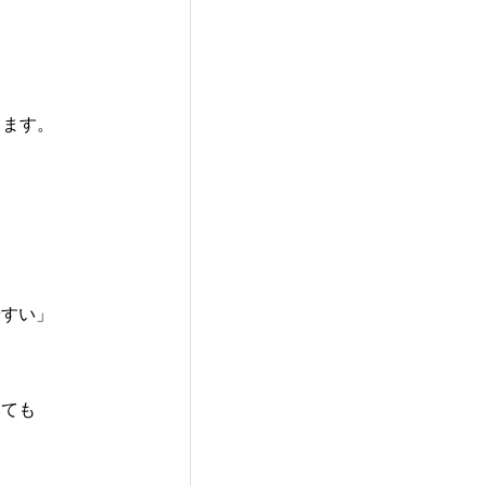
します。
やすい」
いても