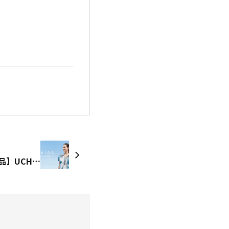
【会員限定 チラ見せ 新商品】UCHINO "2026 Summer Look" アップされました！