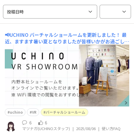
投稿日時
📢UCHINO バーチャルショールームを更新しました！
最
近、ますます暑い夏となりましたが皆様いかがお過ごしで
しょうか？🏖️🍉私は皆様がフォトコンテストで投稿して
くださった写真で夏を感じております📷これからも投稿を
楽しみにお待ちしておりますね〜！さて、今回はUCHINO
バーチャルショールームを更新いたしましたので皆様にお
知らせいたします！UCHINOバ
uchino
VR
バーチャルショールーム
6
6
マツナガ(UCHINOスタッフ)
|
2025/08/06
|
使い方FAQ