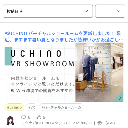
投稿日時
📢UCHINO バーチャルショールームを更新しました！
最
近、ますます暑い夏となりましたが皆様いかがお過ごしで
しょうか？🏖️🍉私は皆様がフォトコンテストで投稿して
くださった写真で夏を感じております📷これからも投稿を
楽しみにお待ちしておりますね〜！さて、今回はUCHINO
バーチャルショールームを更新いたしましたので皆様にお
知らせいたします！UCHINOバ
uchino
VR
バーチャルショールーム
6
6
マツナガ(UCHINOスタッフ)
|
2025/08/06
|
使い方FAQ